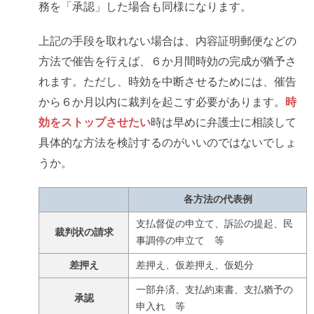
務を「承認」した場合も同様になります。
上記の手段を取れない場合は、内容証明郵便などの
方法で催告を行えば、６か月間時効の完成が猶予さ
れます。ただし、時効を中断させるためには、催告
から６か月以内に裁判を起こす必要があります。
時
効をストップさせたい
時は早めに弁護士に相談して
具体的な方法を検討するのがいいのではないでしょ
うか。
各方法の代表例
支払督促の申立て、訴訟の提起、民
裁判状の請求
事調停の申立て 等
差押え
差押え、仮差押え、仮処分
一部弁済、支払約束書、支払猶予の
承認
申入れ 等