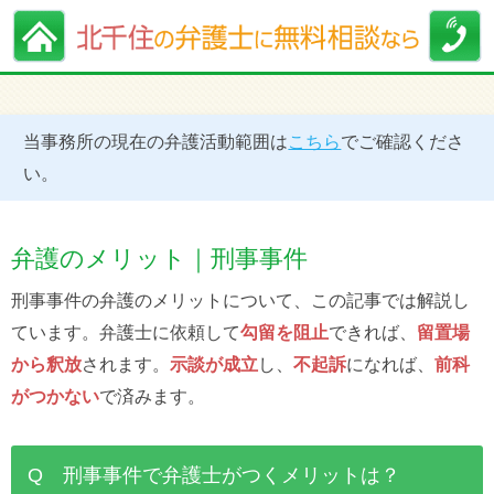
当事務所の現在の弁護活動範囲は
こちら
でご確認くださ
い。
弁護のメリット｜刑事事件
刑事事件の弁護のメリットについて、この記事では解説し
ています。弁護士に依頼して
勾留を阻止
できれば、
留置場
から釈放
されます。
示談が成立
し、
不起訴
になれば、
前科
がつかない
で済みます。
Q 刑事事件で弁護士がつくメリットは？