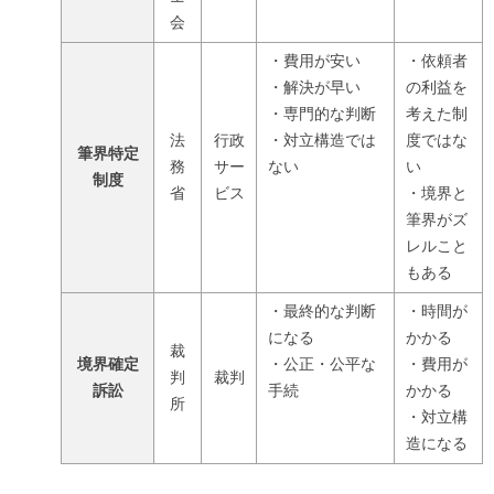
会
・費用が安い
・依頼者
・解決が早い
の利益を
・専門的な判断
考えた制
法
行政
・対立構造では
度ではな
筆界特定
務
サー
ない
い
制度
省
ビス
・境界と
筆界がズ
レルこと
もある
・最終的な判断
・時間が
になる
かかる
裁
境界確定
・公正・公平な
・費用が
判
裁判
訴訟
手続
かかる
所
・対立構
造になる