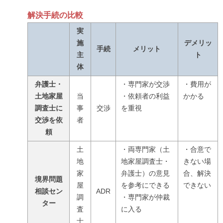
解決手続の比較
実
施
デメリッ
手続
メリット
主
ト
体
弁護士・
・専門家が交渉
・費用が
土地家屋
当
・依頼者の利益
かかる
調査士に
事
交渉
を重視
交渉を依
者
頼
土
・両専門家（土
・合意で
地
地家屋調査士・
きない場
家
弁護士）の意見
合、解決
境界問題
屋
を参考にできる
できない
相談セン
ADR
調
・専門家が仲裁
ター
査
に入る
士