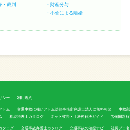
停・裁判
財産分与
不倫による離婚
リシー
利用規約
アトム
交通事故に強いアトム法律事務所弁護士法人に無料相談
事故慰
ム
相続税理士カタログ
ネット被害・IT法務解決ガイド
労働問題解
カタログ
交通事故弁護士カタログ
交通事故の治療ナビ
社長プロ名