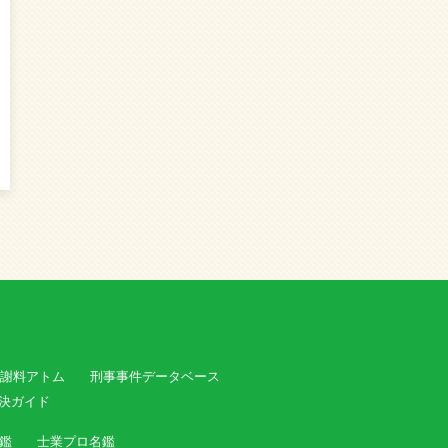
謝料アトム
刑事事件データベース
決ガイド
鑑
士業プロ名鑑