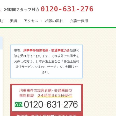
0120-631-276
休
、24時間スタッフ対応
動
実績
アクセス
相談の流れ
弁護士費用
現在、
刑事事件加害者側・交通事故のみ
新規相
談を受け付けております。それ以外で弁護士を
お探しの方は、日本弁護士連合会「弁護士情報
提供サービス ひまわりサーチ」をご利用くだ
さい。