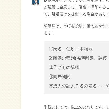
が離婚に合意して、署名・押印する
て、離婚届けを提出する場合があり
離婚届は、市町村役場に備え置かれ
ます。
①氏名、住所、本籍地
②離婚の種別(協議離婚、調停
③子どもの親権
④同居期間
⑤成人の証人２名の署名・押
手続としては、以上のとおりです。