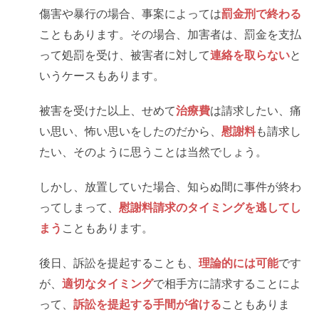
傷害や暴行の場合、事案によっては
罰金刑で終わる
こともあります。その場合、加害者は、罰金を支払
って処罰を受け、被害者に対して
連絡を取らない
と
いうケースもあります。
被害を受けた以上、せめて
治療費
は請求したい、痛
い思い、怖い思いをしたのだから、
慰謝料
も請求し
たい、そのように思うことは当然でしょう。
しかし、放置していた場合、知らぬ間に事件が終わ
ってしまって、
慰謝料請求のタイミングを逃してし
まう
こともあります。
後日、訴訟を提起することも、
理論的には可能
です
が、
適切なタイミング
で相手方に請求することによ
って、
訴訟を提起する手間が省ける
こともありま