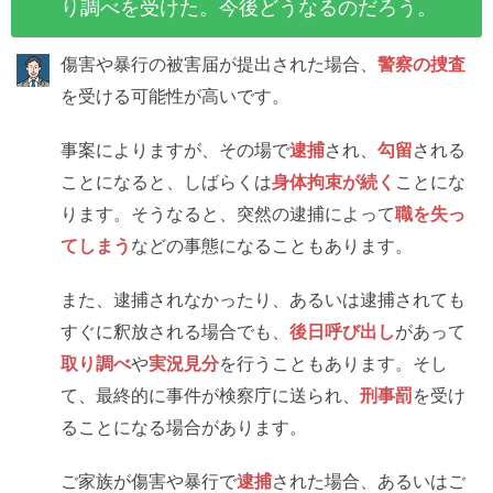
り調べを受けた。今後どうなるのだろう。
傷害や暴行の被害届が提出された場合、
警察の捜査
を受ける可能性が高いです。
事案によりますが、その場で
逮捕
され、
勾留
される
ことになると、しばらくは
身体拘束が続く
ことにな
ります。そうなると、突然の逮捕によって
職を失っ
てしまう
などの事態になることもあります。
また、逮捕されなかったり、あるいは逮捕されても
すぐに釈放される場合でも、
後日呼び出し
があって
取り調べ
や
実況見分
を行うこともあります。そし
て、最終的に事件が検察庁に送られ、
刑事罰
を受け
ることになる場合があります。
ご家族が傷害や暴行で
逮捕
された場合、あるいはご