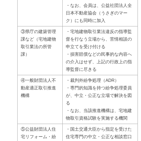
・なお、会員は、公益社団法人全
日本不動産協会（うさぎのマー
ク）にも同時に加入
③県庁の建築管理
・宅地建物取引業法違反の指導監
課など（宅地建物
督を行なう立場から、苦情相談の
取引業法の所管
申立てを受け付ける
課）
・損害賠償などの民事的な内容へ
の介入はせず、上記の行政上の指
導監督に尽きる
④一般財団法人不
・裁判外紛争処理（ADR）
動産適正取引推進
・専門的知識を持つ紛争処理委員
機構
が、中立・公正な立場で解決を図
る
・なお、当該推進機構は、宅地建
物取引資格試験を実施する機関
⑤公益財団法人住
・国土交通大臣から指定を受けた
宅リフォーム・紛
住宅専門の中立・公正な相談窓口