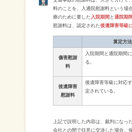
料のことを、入通院慰謝料という場
療のために要した
入院期間
と
通院期
慰謝料は、認定された
後遺障害等級
算定方法
入院期間と通院期間
傷害慰謝
る。
料
後遺障害等級に対応
後遺障害
定されている。
慰謝料
上記で説明した内容は、裁判になっ
会社との間で任意に交渉した場合、