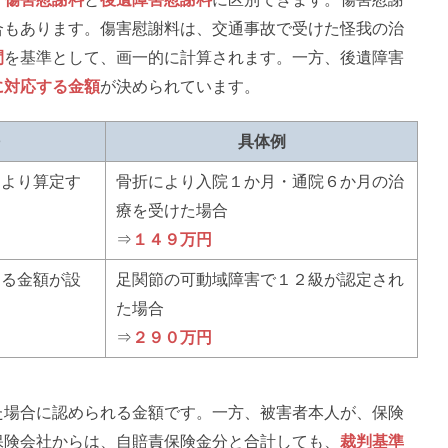
合もあります。傷害慰謝料は、交通事故で受けた怪我の治
間
を基準として、画一的に計算されます。一方、後遺障害
に対応する金額
が決められています。
具体例
により算定す
骨折により入院１か月・通院６か月の治
療を受けた場合
⇒
１４９万円
する金額が設
足関節の可動域障害で１２級が認定され
た場合
⇒
２９０万円
た場合に認められる金額です。一方、被害者本人が、保険
保険会社からは、自賠責保険金分と合計しても、
裁判基準