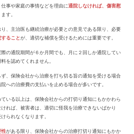
、仕事や家庭の事情などを理由に
通院しなければ、傷害慰
ります。
おり、主治医も継続治療が必要との意見である限り、必要
院すること
が、適切な補償を受けるためには重要です。
実際の通院期間が６か月間でも、月に２回しか通院してい
謝料を認めてくれません。
らず、保険会社から治療を打ち切る旨の通知を受ける場合
病院への治療費の支払いを止める場合が多いです。
めている以上は、保険会社からの打切り通知にもかかわら
なければ、被害者は、適切に怪我を治療できないばかり
受けられなくなります。
要性
がある限り、保険会社からの治療打切り通知にもかか