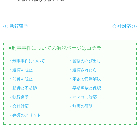
執行猶予
会社対応
刑事事件についての解説ページはコチラ
刑事事件について
警察の呼び出し
逮捕を阻止
逮捕されたら
前科を阻止
示談で円満解決
起訴と不起訴
早期釈放と保釈
執行猶予
マスコミ対応
会社対応
無実の証明
弁護のメリット