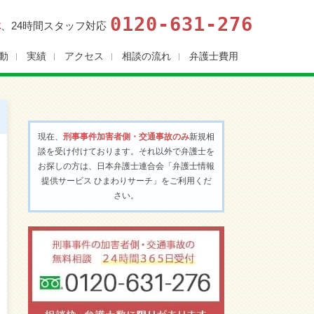
0120-631-276
休
、24時間スタッフ対応
動
実績
アクセス
相談の流れ
弁護士費用
現在、
刑事事件加害者側・交通事故のみ
新規相
談を受け付けております。それ以外で弁護士を
お探しの方は、日本弁護士連合会「弁護士情報
提供サービス ひまわりサーチ」をご利用くだ
さい。