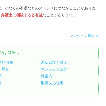
ば、かなりの不眠などのストレスにつながることがありま
、
弁護士に相談すると有益
なことがあります。
マンション規約
ジはコチラ
増額減額
原状回復と敷金
・騒音
マンション規約
納
保証人
件
瑕疵ある住宅