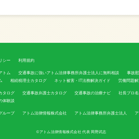
リシー
利用規約
アトム
交通事故に強いアトム法律事務所弁護士法人に無料相談
事故慰
ム
相続税理士カタログ
ネット被害・IT法務解決ガイド
労働問題解
カタログ
交通事故弁護士カタログ
交通事故の治療ナビ
社長プロ名
の体験談
グループ
アトム法律情報株式会社
アトム法律事務所弁護士法人
ア
©アトム法律情報株式会社 代表 岡野武志