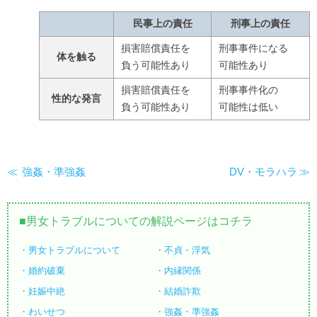
民事上の責任
刑事上の責任
損害賠償責任を
刑事事件になる
体を触る
負う可能性あり
可能性あり
損害賠償責任を
刑事事件化の
性的な発言
負う可能性あり
可能性は低い
強姦・準強姦
DV・モラハラ
男女トラブルについての解説ページはコチラ
男女トラブルについて
不貞・浮気
婚約破棄
内縁関係
妊娠中絶
結婚詐欺
わいせつ
強姦・準強姦